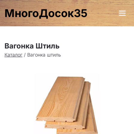
МногоДосок35
Вагонка Штиль 
Каталог
 / 
В
агонка штиль